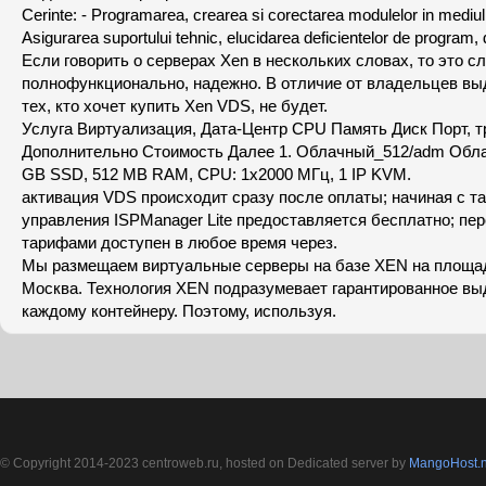
Cerinte: - Programarea, crearea si corectarea modulelor in mediul
Asigurarea suportului tehnic, elucidarea deficientelor de program, 
Если говорить о серверах Xen в нескольких словах, то это сл
полнофункционально, надежно. В отличие от владельцев вы
тех, кто хочет купить Xen VDS, не будет.
Услуга Виртуализация, Дата-Центр CPU Память Диск Порт, 
Дополнительно Стоимость Далее 1. Облачный_512/adm Обла
GB SSD, 512 MB RAM, CPU: 1x2000 МГц, 1 IP KVM.
активация VDS происходит сразу после оплаты; начиная с 
управления ISPManager Lite предоставляется бесплатно; пе
тарифами доступен в любое время через.
Мы размещаем виртуальные серверы на базе XEN на площад
Москва. Технология XEN подразумевает гарантированное вы
каждому контейнеру. Поэтому, используя.
© Copyright 2014-2023 centroweb.ru, hosted on Dedicated server by
MangoHost.n