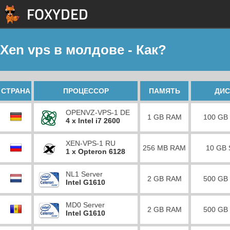
Xen vps в молдове - Как?
СТРАНА
ПРОЦЕССОР
ПАМЯТЬ
ДИС
OPENVZ-VPS-1 DE
1 GB RAM
100 GB
4 x Intel i7 2600
XEN-VPS-1 RU
256 MB RAM
10 GB
1 x Opteron 6128
NL1 Server
2 GB RAM
500 GB
Intel G1610
MD0 Server
2 GB RAM
500 GB
Intel G1610