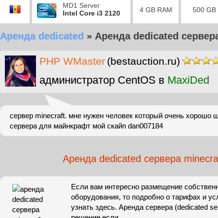
MD1 Server
4 GB RAM
500 GB
Intel Core i3 2120
Аренда dedicated
»
Аренда dedicated сервера
PHP WMaster
(bestauction.ru)
администратор CentOS в
MaxiDed
сервер minecraft. мне нужен человек который очень хорошо 
сервера для майнкрафт мой скайп dan007184
Аренда dedicated сервера minecra
Если вам интересно размещение собственн
оборудования, то подробно о тарифах и у
узнать здесь. Аренда сервера (dedicated se
решение если.