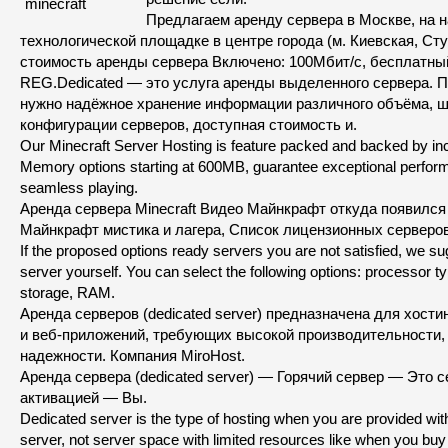
Предлагаем аренду сервера в Москве, на 
технологической площадке в центре города (м. Киевская, Сту
стоимость аренды сервера Включено: 100Мбит/с, бесплатный
REG.Dedicated — это услуга аренды выделенного сервера. П
нужно надёжное хранение информации различного объёма, 
конфигурации серверов, доступная стоимость и.
Our Minecraft Server Hosting is feature packed and backed by inc
Memory options starting at 600MB, guarantee exceptional perform
seamless playing.
Аренда сервера Minecraft Видео Майнкрафт откуда появился
Майнкрафт мистика и лагера, Список лицензионных серверов
If the proposed options ready servers you are not satisfied, we su
server yourself. You can select the following options: processor t
storage, RAM.
Аренда серверов (dedicated server) предназначена для хости
и веб-приложений, требующих высокой производительности,
надежности. Компания MiroHost.
Аренда сервера (dedicated server) — Горячий сервер — Это 
активацией — Вы.
Dedicated server is the type of hosting when you are provided with
server, not server space with limited resources like when you buy v