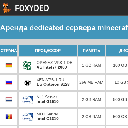
Аренда dedicated сервера minecraf
СТРАНА
ПРОЦЕССОР
ПАМЯТЬ
ДИС
OPENVZ-VPS-1 DE
1 GB RAM
100 GB
4 x Intel i7 2600
XEN-VPS-1 RU
256 MB RAM
10 GB
1 x Opteron 6128
NL1 Server
2 GB RAM
500 GB
Intel G1610
MD0 Server
2 GB RAM
500 GB
Intel G1610