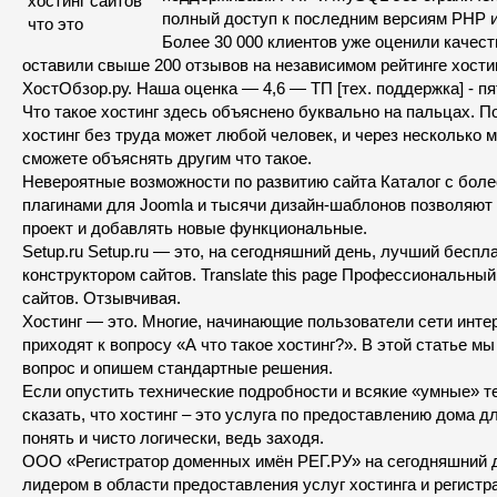
полный доступ к последним версиям PHP и
Более 30 000 клиентов уже оценили качест
оставили свыше 200 отзывов на независимом рейтинге хости
ХостОбзор.ру. Наша оценка — 4,6 — ТП [тех. поддержка] - пя
Что такое хостинг здесь объяснено буквально на пальцах. По
хостинг без труда может любой человек, и через несколько 
сможете объяснять другим что такое.
Невероятные возможности по развитию сайта Каталог с боле
плагинами для Joomla и тысячи дизайн-шаблонов позволяют
проект и добавлять новые функциональные.
Setup.ru Setup.ru — это, на сегодняшний день, лучший беспл
конструктором сайтов. Translate this page Профессиональный
сайтов. Отзывчивая.
Хостинг — это. Многие, начинающие пользователи сети инте
приходят к вопросу «А что такое хостинг?». В этой статье мы
вопрос и опишем стандартные решения.
Если опустить технические подробности и всякие «умные» т
сказать, что хостинг – это услуга по предоставлению дома д
понять и чисто логически, ведь заходя.
ООО «Регистратор доменных имён РЕГ.РУ» на сегодняшний 
лидером в области предоставления услуг хостинга и регист