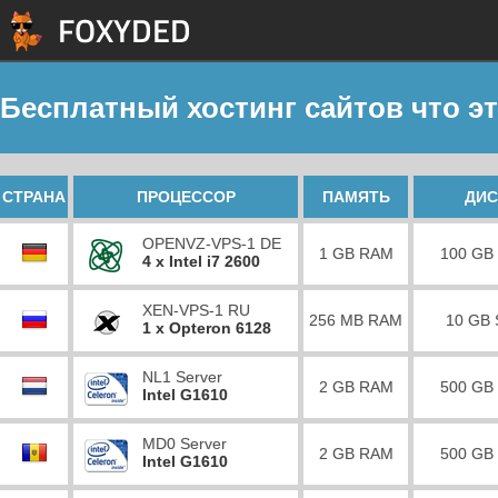
Бесплатный хостинг сайтов что э
СТРАНА
ПРОЦЕССОР
ПАМЯТЬ
ДИС
OPENVZ-VPS-1 DE
1 GB RAM
100 GB
4 x Intel i7 2600
XEN-VPS-1 RU
256 MB RAM
10 GB
1 x Opteron 6128
NL1 Server
2 GB RAM
500 GB
Intel G1610
MD0 Server
2 GB RAM
500 GB
Intel G1610