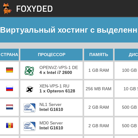
Виртуальный хостинг с выделенн
СТРАНА
ПРОЦЕССОР
ПАМЯТЬ
ДИС
OPENVZ-VPS-1 DE
1 GB RAM
100 GB
4 x Intel i7 2600
XEN-VPS-1 RU
256 MB RAM
10 GB
1 x Opteron 6128
NL1 Server
2 GB RAM
500 GB
Intel G1610
MD0 Server
2 GB RAM
500 GB
Intel G1610