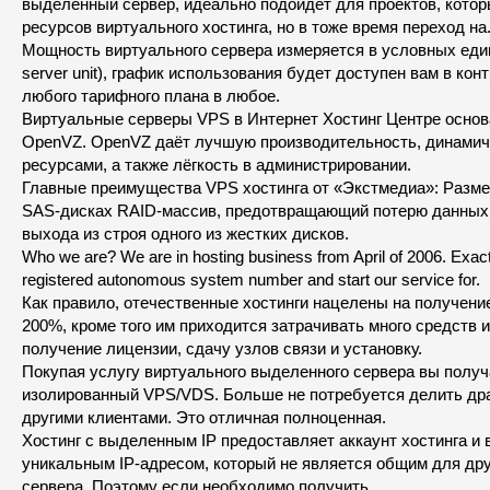
выделенный сервер, идеально подойдет для проектов, кото
ресурсов виртуального хостинга, но в тоже время переход на
Мощность виртуального сервера измеряется в условных едини
server unit), график использования будет доступен вам в кон
любого тарифного плана в любое.
Виртуальные серверы VPS в Интернет Хостинг Центре основ
OpenVZ. OpenVZ даёт лучшую производительность, динамич
ресурсами, а также лёгкость в администрировании.
Главные преимущества VPS хостинга от «Экстмедиа»: Разм
SAS-дисках RAID-массив, предотвращающий потерю данных 
выхода из строя одного из жестких дисков.
Who we are? We are in hosting business from April of 2006. Exact
registered autonomous system number and start our service for.
Как правило, отечественные хостинги нацелены на получени
200%, кроме того им приходится затрачивать много средств 
получение лицензии, сдачу узлов связи и установку.
Покупая услугу виртуального выделенного сервера вы получ
изолированный VPS/VDS. Больше не потребуется делить др
другими клиентами. Это отличная полноценная.
Хостинг с выделенным IP предоставляет аккаунт хостинга и 
уникальным IP-адресом, который не является общим для друг
сервера. Поэтому если необходимо получить.