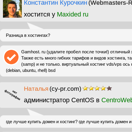
Константин Курочкин
(Webmasters-
хостится у
Maxided ru
Разница в хостингах?
Gamhost. ru (удалите пробел после точки!) отличный х
Также есть много гибких тарифов и видов хостинга, та
(samp) и не только. виртуальный хостинг vds/vps ось н
(debian, ubuntu, rhell) bsd
Наталья
(cy-pr.com)
администратор CentOS в
CentroWe
где лучше купить домен и хостинг? где лучше купить домен и