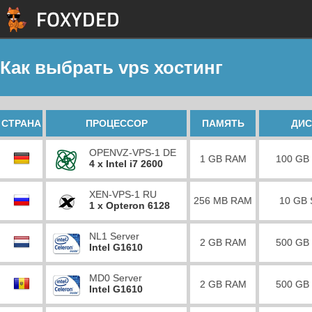
Как выбрать vps хостинг
СТРАНА
ПРОЦЕССОР
ПАМЯТЬ
ДИС
OPENVZ-VPS-1 DE
1 GB RAM
100 GB
4 x Intel i7 2600
XEN-VPS-1 RU
256 MB RAM
10 GB
1 x Opteron 6128
NL1 Server
2 GB RAM
500 GB
Intel G1610
MD0 Server
2 GB RAM
500 GB
Intel G1610