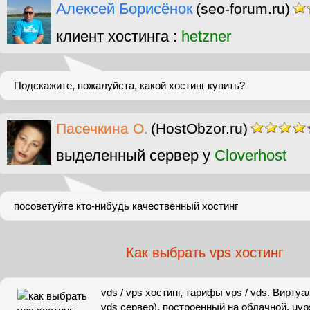
Алексей Борисёнок
(seo-forum.ru)
клиент хостинга :
hetzner
Подскажите, пожалуйста, какой хостинг купить?
Пасечкина О.
(HostObzor.ru)
выделенный сервер у
Cloverhost
посоветуйте кто-нибудь качественный хостинг
Как выбрать vps хостинг
vds / vps хостинг, тарифы vps / vds. Виртуа
vds сервер), построенный на облачной. uvps.