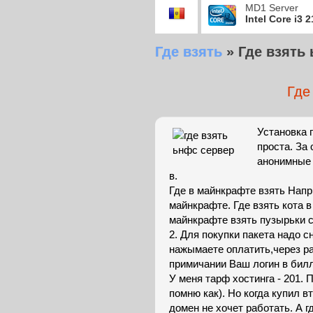
MD1 Server
Intel Core i3 
Где взять
»
Где взять
Где
Установка п
проста. За
анонимные 
в.
Где в майнкрафте взять Напри
майнкрафте. Где взять кота в
майнкрафте взять пузырьки с
2. Для покупки пакета надо 
нажымаете оплатить,через p
примичании Ваш логин в билл
У меня тарф хостинга - 201.
помню как). Но когда купил 
домен не хочет работать. А гд