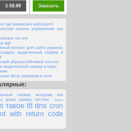
$
59.99
Заказать
инг где размешен мегагрупп
латная панель управления vps
 stream что это
ер вдс
жный хостинг для сайта украина
 создать выделенный сервер в
d
йский абузоустойчивый хостинг
га выделенный сервер в пери
 www
олько dhcp серверов в сети
улярные:
ленный сервер молдова
как
ть дома сервер хостинг
flexihost
о такое ttl dns
cron
ted with return code