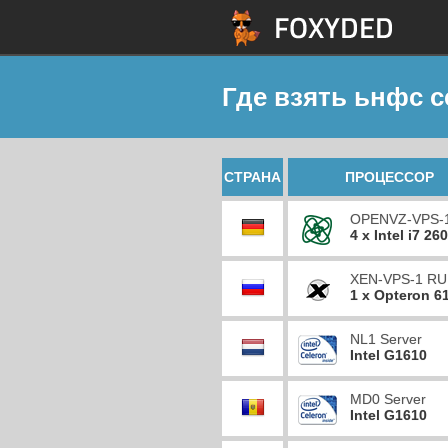
Где взять ьнфс 
СТРАНА
ПРОЦЕССОР
OPENVZ-VPS-
4 x Intel i7 26
XEN-VPS-1 RU
1 x Opteron 6
NL1 Server
Intel G1610
MD0 Server
Intel G1610