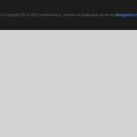
© Copyright 2014-2023 centroweb.ru, hosted on Dedicated server by
MangoHost.n