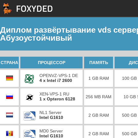
Диплом развёртывание vds сервер
Абузоустойчивый
СТРАНА
ПРОЦЕССОР
ПАМЯТЬ
ДИС
OPENVZ-VPS-1 DE
1 GB RAM
100 GB
4 x Intel i7 2600
XEN-VPS-1 RU
256 MB RAM
10 GB
1 x Opteron 6128
NL1 Server
2 GB RAM
500 GB
Intel G1610
MD0 Server
2 GB RAM
500 GB
Intel G1610