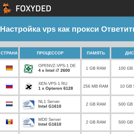
Настройка vps как прокси Ответит
СТРАНА
ПРОЦЕССОР
ПАМЯТЬ
ДИС
OPENVZ-VPS-1 DE
1 GB RAM
100 GB
4 x Intel i7 2600
XEN-VPS-1 RU
256 MB RAM
10 GB
1 x Opteron 6128
NL1 Server
2 GB RAM
500 GB
Intel G1610
MD0 Server
2 GB RAM
500 GB
Intel G1610