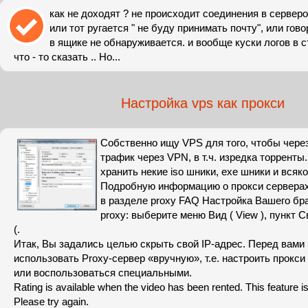
как не доходят ? не происходит соединения в сервер
или тот ругается " не буду принимать почту", или гов
в ящике не обнаруживается. и вообще куски логов в 
что - то сказать .. Но...
Настройка vps как прокси
Собственно ищу VPS для того, чтобы через
трафик через VPN, в т.ч. изредка торренты
хранить некие iso шники, exe шники и всяк
Подробную информацию о прокси серверах
в разделе proxy FAQ Настройка Вашего бр
proxy: выберите меню Вид ( View ), пункт 
(.
Итак, Вы задались целью скрыть свой IP-адрес. Перед вами 
использовать Proxy-сервер «вручную», т.е. настроить прокси
или воспользоваться специальными.
Rating is available when the video has been rented. This feature is
Please try again.