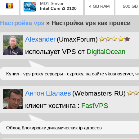
MD1 Server
4 GB RAM
500 GB
Intel Core i3 2120
Настройка vps
»
Настройка vps как прокси
Alexander
(UmaxForum)
использует VPS от
DigitalOcean
Купил - vps proxy серверы - czproxy, на сайте vkusnoserver, 
Антон Шалаев
(Webmasters-RU)
клиент хостинга :
FastVPS
Обход блокировки динамических ip-адресов