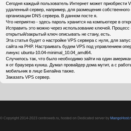
Сегодня каждый пользователь Интернет может приобрести V
удаленный сервер, например, для размещения собственного 
организации DNS сервера. В данном посте я.
Что неприятно - здесь пароль хранится на компьютере в отк
Исправить это можно через использование ключей. Процесс
открытый/закрытый ключ описывать не стану, есть.
Эта статья будет о настройке VPS сервера с нуля, для запус
сайта на PHP. Настраивать будем VPS под управлением опе
линукс ubuntu-10.04-minimal_10.04_amd64.
Случилось так, что было необходимо зайти на один американ
я от браузера кукиш. Думал провайдер дома мутит, а с работы
мобильник в лице Билайна также.
Заказать VPS сервер.
© Copyright 2014-2023 centroweb.ru, hosted on Dedicated server by
MangoHost.n