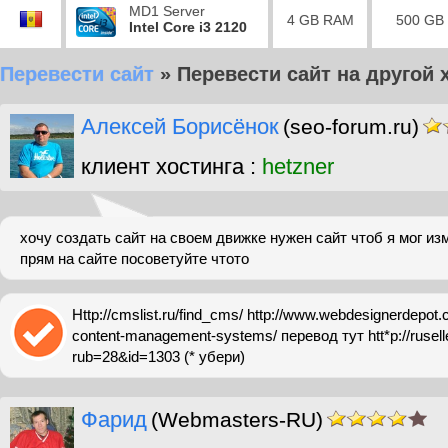
MD1 Server
4 GB RAM
500 GB
Intel Core i3 2120
Перевести сайт
»
Перевести сайт на другой 
Алексей Борисёнок
(seo-forum.ru)
клиент хостинга :
hetzner
хочу создать сайт на своем движке нужен сайт чтоб я мог и
прям на сайте посоветуйте чтото
Http://cmslist.ru/find_cms/ http://www.webdesignerdepot
content-management-systems/ перевод тут htt*p://rusell
rub=28&id=1303 (* убери)
Фарид
(Webmasters-RU)