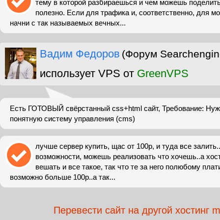
тему в которой разбираешься и чем можешь поделит
полезно. Если для трафика и, соответственно, для м
начни с так называемых вечных...
Вадим Федоров
(Форум Searchengin
использует VPS от
GreenVPS
Есть ГОТОВЫЙ свёрстанный css+html сайт, Требование: Нужн
понятную систему управления (cms)
лучше сервер купить, щас от 100р, и туда все залить
возможности, можешь реализовать что хочешь..а хос
вешать и все такое, так что те за него полюбому плат
возможно больше 100р..а так...
Перевести сайт на другой хостинг 