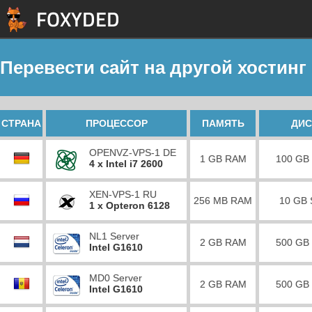
Перевести сайт на другой хостинг
СТРАНА
ПРОЦЕССОР
ПАМЯТЬ
ДИС
OPENVZ-VPS-1 DE
1 GB RAM
100 GB
4 x Intel i7 2600
XEN-VPS-1 RU
256 MB RAM
10 GB
1 x Opteron 6128
NL1 Server
2 GB RAM
500 GB
Intel G1610
MD0 Server
2 GB RAM
500 GB
Intel G1610