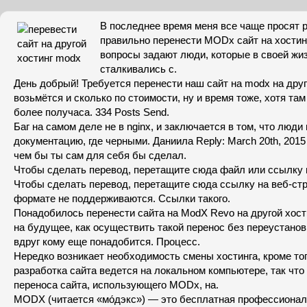
В последнее время меня все чаще просят р
правильно перенести MODx сайт на хостинг
вопросы задают люди, которые в своей жиз
сталкивались с.
День добрый! Требуется перенести наш сайт на modx на друго
возьмётся и сколько по стоимости, ну и время тоже, хотя та
более получаса. 334 Posts Send.
Баг на самом деле не в nginx, и заключается в том, что люди
документацию, где черными. Даниила Reply: March 20th, 2015 
чем бы ты сам для себя бы сделал.
Чтобы сделать перевод, перетащите сюда файл или ссылку н
Чтобы сделать перевод, перетащите сюда ссылку на веб-стр
формате не поддерживаются. Ссылки такого.
Понадобилось перенести сайта на ModX Revo на другой хост
на будущее, как осуществить такой перенос без переустанов
вдруг кому еще понадобится. Процесс.
Нередко возникает необходимость смены хостинга, кроме тог
разработка сайта ведется на локальном компьютере, так что
переноса сайта, использующего MODx, на.
MODX (читается «мо́дэкс») — это бесплатная профессионал