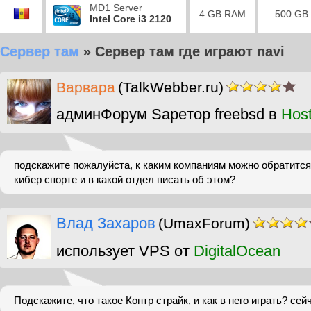
MD1 Server
4 GB RAM
500 GB
Intel Core i3 2120
Сервер там
»
Сервер там где играют navi
Варвара
(TalkWebber.ru)
админФорум Sapeтор freebsd в
Hos
подскажите пожалуйста, к каким компаниям можно обратится
кибер спорте и в какой отдел писать об этом?
Влад Захаров
(UmaxForum)
использует VPS от
DigitalOcean
Подскажите, что такое Контр страйк, и как в него играть? се