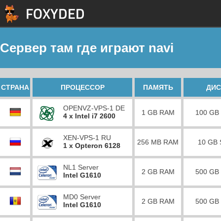
Сервер там где играют navi
СТРАНА
ПРОЦЕССОР
ПАМЯТЬ
ДИС
OPENVZ-VPS-1 DE
1 GB RAM
100 GB
4 x Intel i7 2600
XEN-VPS-1 RU
256 MB RAM
10 GB
1 x Opteron 6128
NL1 Server
2 GB RAM
500 GB
Intel G1610
MD0 Server
2 GB RAM
500 GB
Intel G1610