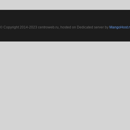
© Copyright 2014-2023 centroweb.ru, hosted on Dedicated server by
MangoHost.n