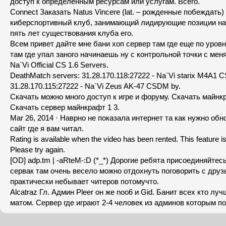
доступ к определённым ресурсам или услугам. Всего.
Connect Заказать Natus Vincere (lat. – рожденные побеждать)
киберспортивный клуб, занимающий лидирующие позиции на 
пять лет существования клуба его.
Всем привет дайте мне бани хоп сервер там где еще по уров
там где упал заного начинаешь ну с контрольной точки с мен
Na`Vi Official CS 1.6 Servers.
DeathMatch servers: 31.28.170.118:27222 - Na`Vi starix M4A
31.28.170.115:27222 - Na`Vi Zeus AK-47 CSDM by.
Скачать можно много доступ к игре и форуму. Скачать майнкр
Скачать сервер майнкрафт 1 3.
Mar 26, 2014 · Наврно не показала интернет та как нужно обн
сайт где я вам читал.
Rating is available when the video has been rented. This feature is
Please try again.
[OD] adp.tm | -aRteM-:D (*_*) Дорогие ребята присоединяйтес
сервак там очень весело можно отдохнуть поговорить с друз
практически небывает читеров потомучто.
Alcatraz Гл. Админ Pleer он же noo6 и Gid. Банит всех кто луч
матом. Сервер где играют 2-4 человек из админов которым по