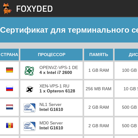
Сертификат для терминального с
СТРАНА
ПРОЦЕССОР
ПАМЯТЬ
ДИС
OPENVZ-VPS-1 DE
1 GB RAM
100 GB
4 x Intel i7 2600
XEN-VPS-1 RU
256 MB RAM
10 GB
1 x Opteron 6128
NL1 Server
2 GB RAM
500 GB
Intel G1610
MD0 Server
2 GB RAM
500 GB
Intel G1610