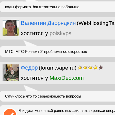
коды формата .bat желательно побольше
Валентин Дворядкин
(WebHostingTal
хостится у
poiskvps
МТС 'МТС-Коннект 2' проблемы со скоростью
Федор
(forum.sape.ru)
хостится у
MaxiDed.com
Случилось что то серьёзное,есть вопросы
Я и диск менял всё равно вылазила эта хрень..и опера