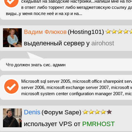
скидывал на заводские настройки...напиши мне на по
в ответ либо торрент либо мегаджетовскую ссылку да
виды..у меня после неё и на хр и на...
Вадим Флюков
(Hosting101)
выделенный сервер у
airohost
Что должен знать сис. админ
Microsoft sql server 2005, microsoft office sharepoint ser
server 2006, microsoft exchange server 2007, microsoft
microsoft system center configuration manager 2007, micr
Denis
(Форум Sape)
использует VPS от
PMRHOST