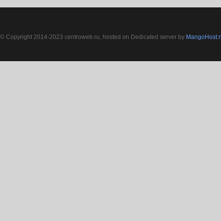
© Copyright 2014-2023 centroweb.ru, hosted on Dedicated server by
MangoHost.n