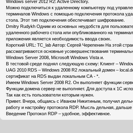
Windows server 2012 R2: Active Directory.
Можно подключиться к удаленному компьютеру под управл
терминалов Windows с помощью подключения протокола уда
стола. Этот тип подключения обеспечивает шифрование.
Dmitry Rudykh Одним из основных неудобств для пользовате
удаленного рабочего стола или опубликованного на термина
приложения является необходимость ввода своих.
Короткий URL: TC_lab Автор: Сергей Черепенин На этой стра
рассматриваются основные усовершенствования терминальн
Windows Server 2008, Microsoft Windows Vista и.
В тестовой среде поднял следующую схему: Клиент – Windo
UAG 2010 RDS – Windows 2008 R2 локальный домен – local.
сертификат на RDS выдан локальным СА - *.
Имеем Windows Server 2008 R2. Он выполняет функции серв
Функции домена сервер не выполняет. Для доступа к 1С исп
Так как есть пользователи которым нужен.
Привет. Вчера, общаясь с Иваном Никитиным, получил дель
работу и настройку протокола RDP. Мысль дельная, дальше 
Введение Протокол RDP – удобное, эффективное.