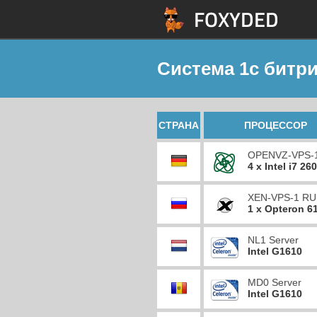
Система 1с битр
СТРАНА
ПРОЦЕССОР
OPENVZ-VPS-
4 x Intel i7 26
XEN-VPS-1 RU
1 x Opteron 6
NL1 Server
Intel G1610
MD0 Server
Intel G1610