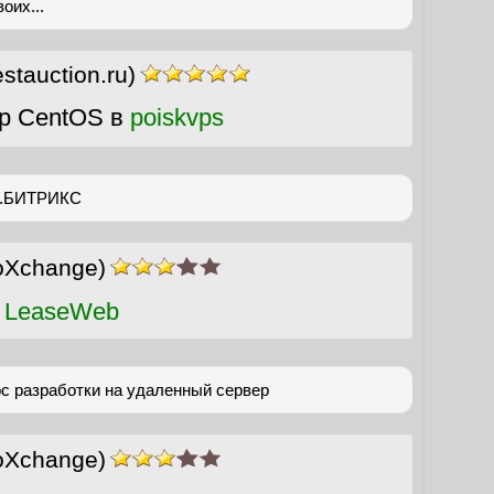
оих...
estauction.ru)
р CentOS в
poiskvps
с.БИТРИКС
oXchange)
 LeaseWeb
с разработки на удаленный сервер
oXchange)