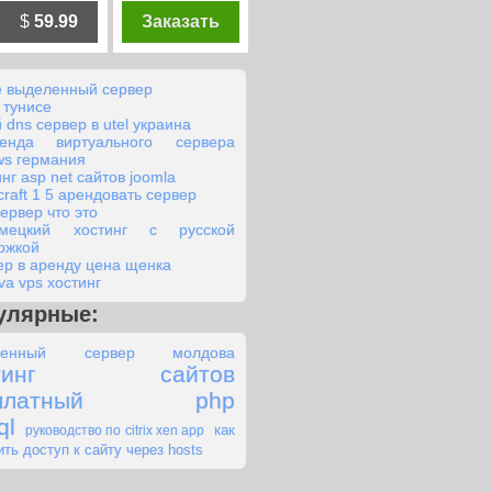
$
59.99
Заказать
е выделенный сервер
 тунисе
 dns сервер в utel украина
енда виртуального сервера
ws германия
нг asp net сайтов joomla
craft 1 5 арендовать сервер
сервер что это
емецкий хостинг с русской
ржкой
ер в аренду цена щенка
va vps хостинг
улярные:
ленный сервер молдова
стинг сайтов
сплатный php
ql
руководство по citrix xen app
как
ить доступ к сайту через hosts