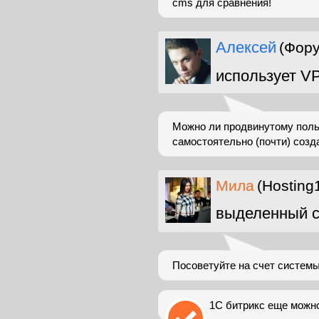
cms для сравнения!
Алексей
(Фор
использует V
Можно ли продвинутому поль
самостоятельно (почти) соз
Мила
(Hosting
выделенный с
Посоветуйте на счет систем
1С битрикс еще можно