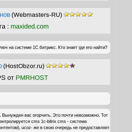
нов
(Webmasters-RU)
га :
maxided.com
юч на системе 1С битрикс. Кто знает где его найти?
о
(HostObzor.ru)
PS от
PMRHOST
 Вынужден вас огорчить. Это почти невозможно. Тот
контролируется cms 1c-bitrix cms - система
онтентом). ucoz- же в свою очередь не предоставляет