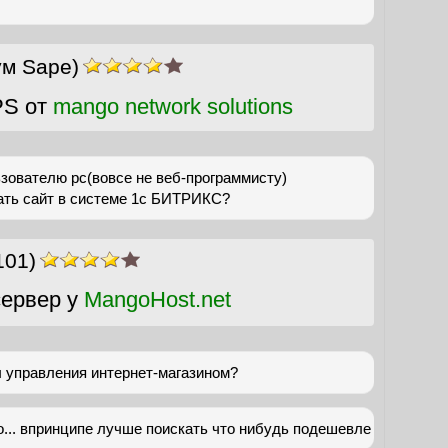
ум Sape)
PS от
mango network solutions
зователю pc(вовсе не веб-программисту)
дать сайт в системе 1с БИТРИКС?
101)
ервер у
MangoHost.net
ы управления интернет-магазином?
... впринципе лучше поискать что нибудь подешевле