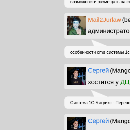
возможности размещать на св
Mail2Jurlaw
(b
администрато
особенности cms системы 1
Сергей
(Mang
хостится у
ДЦ
Система 1С:Битрикс - Перено
Сергей
(Mang