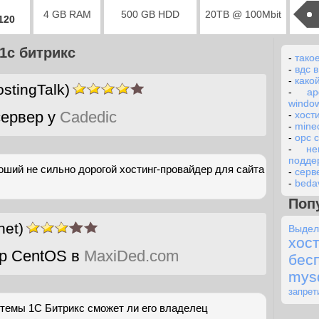
4 GB RAM
500 GB HDD
20TB @ 100Mbit
2120
1с битрикс
-
тако
-
вдс в
-
какой
stingTalk)
-
ар
windo
ервер у
Cadedic
-
хости
-
mine
-
opc 
-
н
подде
ший не сильно дорогой хостинг-провайдер для сайта
-
серв
-
beda
Поп
net)
Выде
хо
р CentOS в
MaxiDed.com
бе
mys
запрет
стемы 1С Битрикс сможет ли его владелец