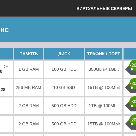
ВИРТУАЛЬНЫЕ СЕРВЕРЫ
икс
ПАМЯТЬ
ДИСК
ТРАФИК / ПОРТ
-2
1 DE
1 GB RAM
100 GB HDD
350Gb @ 1Gbit
00
-3
256 MB RAM
10 GB SSD
15TB @ 100Mbit
128
-3
2 GB RAM
500 GB HDD
1TB @ 100Mbit
-2
2 GB RAM
500 GB HDD
15TB @ 100Mbit