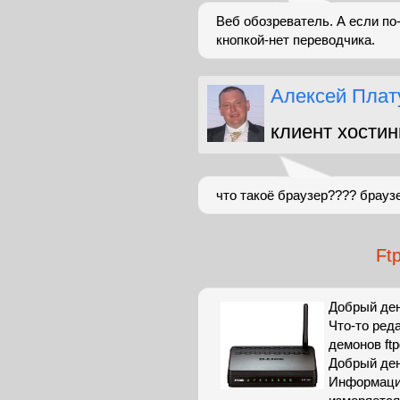
Веб обозреватель. А если по-
кнопкой-нет переводчика.
Алексей Плат
клиент хостин
что такоё браузер???? брауз
Ft
Добрый ден
Что-то реда
демонов ftp
Добрый ден
Информация