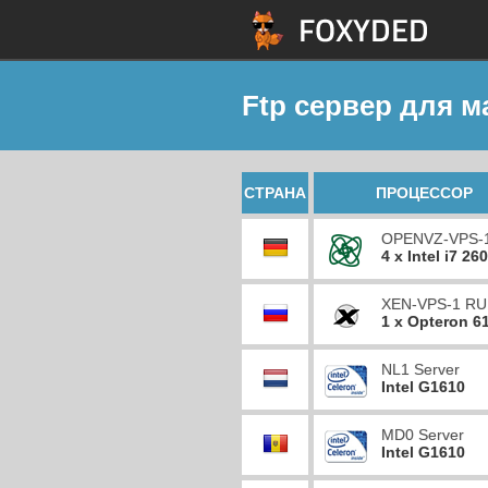
Ftp сервер для м
СТРАНА
ПРОЦЕССОР
OPENVZ-VPS-
4 x Intel i7 26
XEN-VPS-1 RU
1 x Opteron 6
NL1 Server
Intel G1610
MD0 Server
Intel G1610