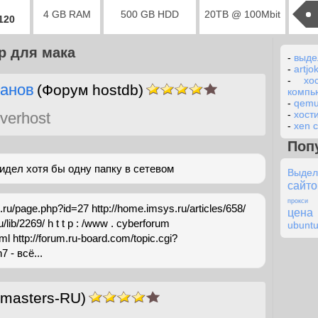
4 GB RAM
500 GB HDD
20TB @ 100Mbit
2120
р для мака
-
выде
-
artjo
-
хо
анов
(Форум hostdb)
компь
-
qemu
-
хости
verhost
-
xen 
Поп
идел хотя бы одну папку в сетевом
Выдел
сайто
прокси 
u/page.php?id=27 http://home.imsys.ru/articles/658/
цена
/lib/2269/ h t t p : /www . cyberforum
ubunt
ml http://forum.ru-board.com/topic.cgi?
 - всё...
masters-RU)