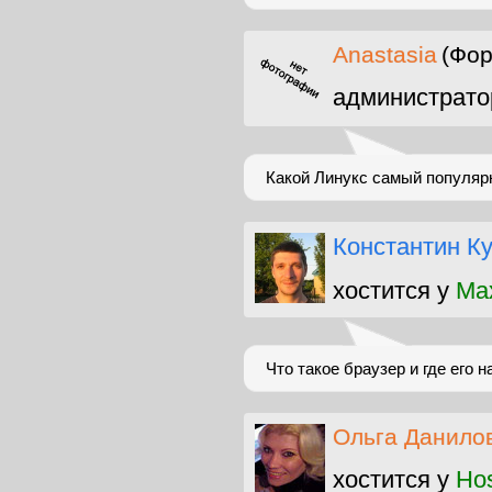
Anastasia
(Фор
администрато
Какой Линукс самый популяр
Константин К
хостится у
Max
Что такое браузер и где его н
Ольга Данило
хостится у
Ho