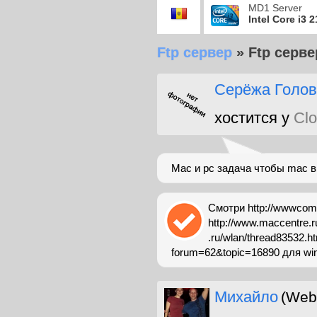
MD1 Server
Intel Core i3 
Ftp сервер
»
Ftp серве
Серёжа Голов
хостится у
Clo
Mac и pc задача чтобы mac в
Смотри http://wwwcom.r
http://www.maccentre.ru
.ru/wlan/thread83532.ht
forum=62&topic=16890 для win7
Михайло
(Web