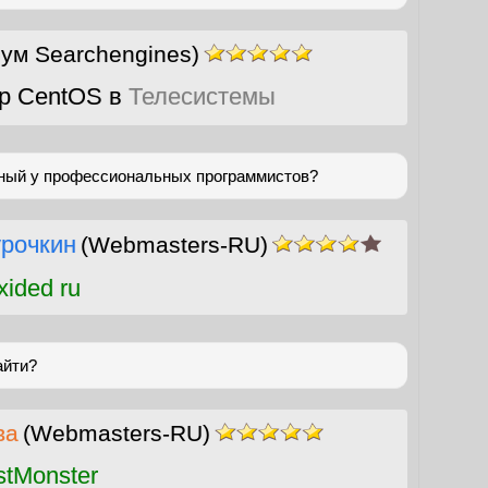
ум Searchengines)
р CentOS в
Телесистемы
ный у профессиональных программистов?
урочкин
(Webmasters-RU)
ided ru
айти?
ва
(Webmasters-RU)
stMonster