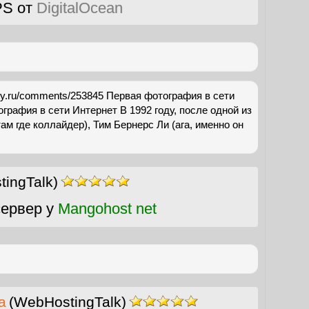
PS от
DigitalOcean
dirty.ru/comments/253845 Первая фотография в сети
графия в сети Интернет В 1992 году, после одной из
 там где коллайдер), Тим Бернерс Ли (ага, именно он
ingTalk)
ервер у
Mangohost net
а
(WebHostingTalk)