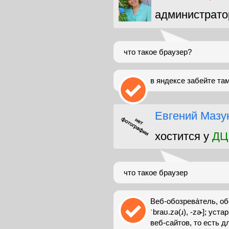
администрато
что такое браузер?
в яндексе забейте там
Евгений Мазу
хостится у
ДЦ
что такое браузер
Веб-обозрева́тель, обо
ˈbraʊ.zə(ɹ), -zɚ]; ус
веб-сайтов, то есть д