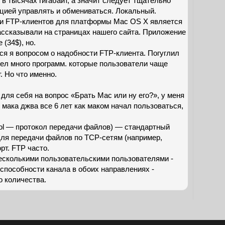
 в тысячах гигабайт, а значит следует тщательно
цией управлять и обмениваться. Локальный.
и FTP-клиентов для платформы Mac OS X является
рассказывали на страницах нашего сайта. Приложение
 (34$), но.
я я вопросом о надобности FTP-клиента. Погуглил
шел много программ. которые пользователи чаще
. Но что именно.
 для себя на вопрос «Брать Mac или ну его?», у меня
 мака джва все 6 лет как маком начал пользоваться,
tocol — протокол передачи файлов) — стандартный
для передачи файлов по TCP-сетям (например,
рт. FTP часто.
несколькими пользовательскими пользователями -
способности канала в обоих направлениях -
о количества.