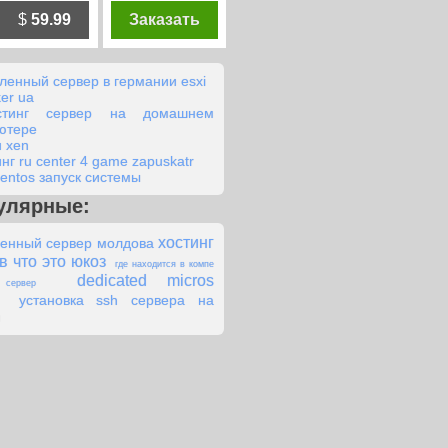
$
59.99
Заказать
ленный сервер в германии esxi
ker ua
стинг сервер на домашнем
ютере
 xen
нг ru center 4 game zapuskatr
centos запуск системы
улярные:
хостинг
енный сервер молдова
в что это юкоз
где находится в компе
dedicated micros
сервер
установка ssh сервера на
u