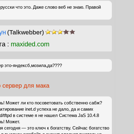
русски что это. Даже слово веб не знаю. Правой
ун
(Talkwebber)
га :
maxided.com
ер это-яндексб,мозила,да????
p сервер для мака
ь! Может ли кто посоветовать собственно сабж?
ктирование inet.d успеха не дало, да и самих
d/tftpd в системе я не нашел Система JaS 10.4.8
ь! Может.
 сегодня — это ключ к богатству. Сейчас богатство