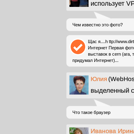
использует V
Чем известно это фото?
Щас я....h ttp://www.
Интернет Первая фото
выставок в cern (ага,
придумал Интернет)...
Юлия
(WebHost
выделенный с
Что такое браузер
Иванова Ирин