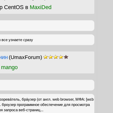
р CentOS в
MaxiDed
 все узнаете сразу
нин
(UmaxForum)
 mango
зрева́тель, бра́узер (от англ. web browser, МФА: [wɛb
тар. броузер программное обеспечение для просмотра
ля запроса веб-страниц...