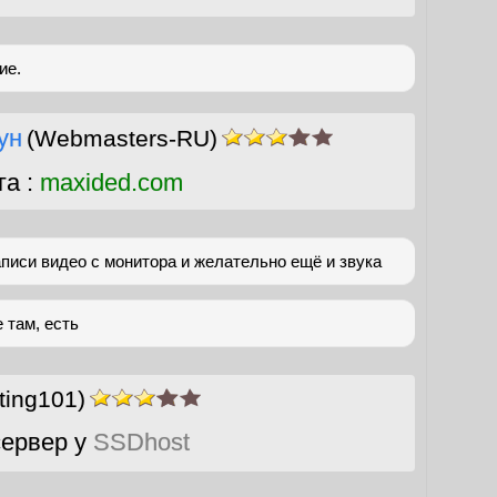
ие.
ун
(Webmasters-RU)
га :
maxided.com
писи видео с монитора и желательно ещё и звука
е там, есть
ting101)
ервер у
SSDhost