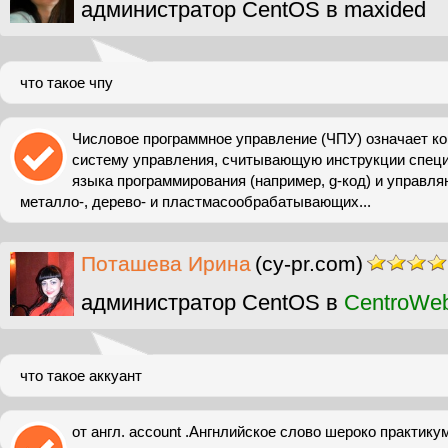
администратор CentOS в maxided
что такое чпу
Числовое программное управление (ЧПУ) означает к
систему управления, считывающую инструкции спец
языка программирования (например, g-код) и управ
металло-, дерево- и пластмасообрабатывающих...
Поташева Ирина
(cy-pr.com)
администратор CentOS в
CentroWe
что такое аккуант
от англ. account .Ангнлийское слово шероко практику