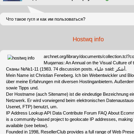
Что такое гугл и как им пользоваться?
Hostwq info
archnet.org/library/documents/collection.tcl?co
Muqarnas: An Annual on the Visual Culture of 
Сканы №№1-11 (1983. 74 discussion posts. علياء said: أشكر.
Mein Name ist Christian Feneberg. Ich bin Webentwickler und Blog
über meine Erfahrungen mit diversen Hostinganbietern. Außerde
sowie Tipps und.
Der Hostname (auch Sitename) ist die eindeutige Bezeichnung e
Netzwerk. Er wird vorwiegend beim elektronischen Datenaustausc
Usenet, FTP) benutzt, um.
IP Address Lookup API Data Contribute Forum FAQ About Ecomm
is a community-based project to geolocate IP addresses, making 
available (see below).
Founded in 1998, ResellerClub provides a full range of Web Pres