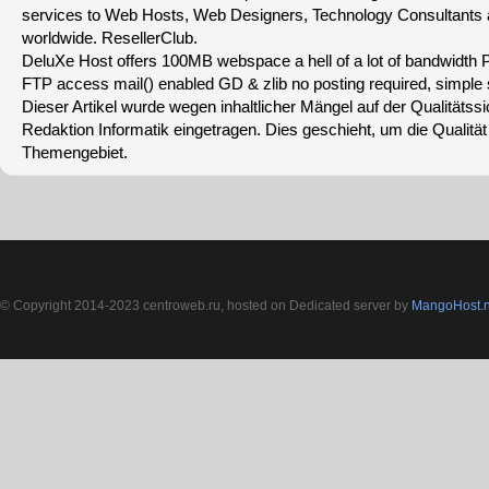
services to Web Hosts, Web Designers, Technology Consultants
worldwide. ResellerClub.
DeluXe Host offers 100MB webspace a hell of a lot of bandwidt
FTP access mail() enabled GD & zlib no posting required, simple
Dieser Artikel wurde wegen inhaltlicher Mängel auf der Qualitätss
Redaktion Informatik eingetragen. Dies geschieht, um die Qualität
Themengebiet.
© Copyright 2014-2023 centroweb.ru, hosted on Dedicated server by
MangoHost.n