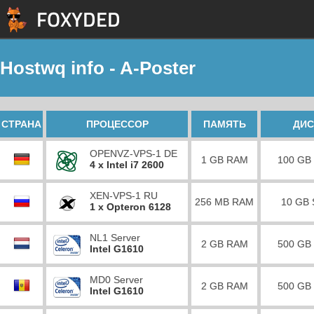
Hostwq info - A-Poster
СТРАНА
ПРОЦЕССОР
ПАМЯТЬ
ДИС
OPENVZ-VPS-1 DE
1 GB RAM
100 GB
4 x Intel i7 2600
XEN-VPS-1 RU
256 MB RAM
10 GB
1 x Opteron 6128
NL1 Server
2 GB RAM
500 GB
Intel G1610
MD0 Server
2 GB RAM
500 GB
Intel G1610