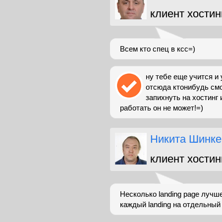
клиент хостин
Всем кто спец в ксс=)
ну тебе еще учится и
отсюда ктонибудь смо
запихнуть на хостинг
работать он не может!=)
Никита Шинке
клиент хостин
Несколько landing page лучш
каждый landing на отдельный