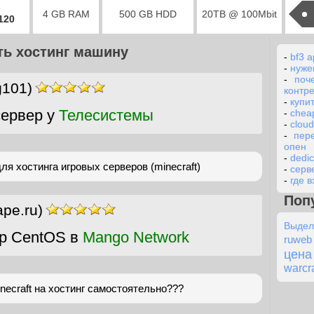
4 GB RAM
500 GB HDD
20TB @ 100Mbit
2120
ть хостинг машину
-
bf3 
-
нуже
-
поч
g101)
контр
-
купи
ервер у
Телесистемы
-
cheap
-
cloud
-
пер
опен
-
dedi
 хостинга игровых серверов (minecraft)
-
серве
-
где в
Поп
ape.ru)
Выдел
р CentOS в
Mango Network
ruweb
цена
warcra
necraft на хостинг самостоятельно???