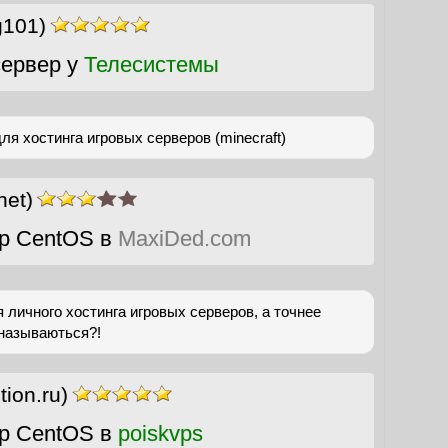
g101)
ервер у
Телесистемы
 хостинга игровых серверов (minecraft)
net)
р CentOS в
MaxiDed.com
 личного хостинга игровых серверов, а точнее
 называються?!
tion.ru)
р CentOS в
poiskvps