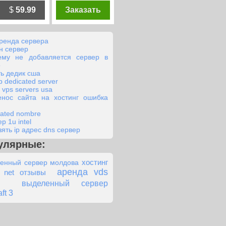
$
59.99
Заказать
аренда сервера
н сервер
ему не добавляется сервер в
е
ть дедик сша
 dedicated server
 vps servers usa
енос сайта на хостинг ошибка
cated nombre
р 1u intel
зять ip адрес dns сервер
улярные:
хостинг
енный сервер молдова
аренда vds
 net отзывы
выделенный сервер
ft 3