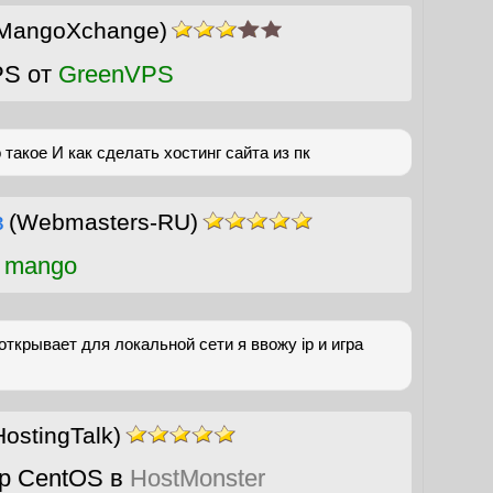
MangoXchange)
PS от
GreenVPS
 такое И как сделать хостинг сайта из пк
в
(Webmasters-RU)
 mango
 открывает для локальной сети я ввожу ip и игра
ostingTalk)
р CentOS в
HostMonster