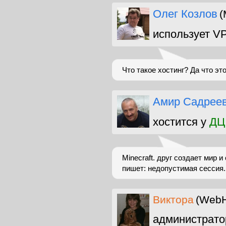
Олег Козлов
(
использует V
Что такое хостинг? Да что это
Амир Садрее
хостится у
ДЦ
Minecraft. друг создает мир и
пишет: недопустимая сессия.
Виктора
(WebH
администрато