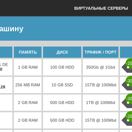
ВИРТУАЛЬНЫЕ СЕРВЕРЫ
машину
ПАМЯТЬ
ДИСК
ТРАФИК / ПОРТ
-2
1 DE
1 GB RAM
100 GB HDD
350Gb @ 1Gbit
00
-3
256 MB RAM
10 GB SSD
15TB @ 100Mbit
128
-3
2 GB RAM
500 GB HDD
1TB @ 100Mbit
-2
2 GB RAM
500 GB HDD
15TB @ 100Mbit