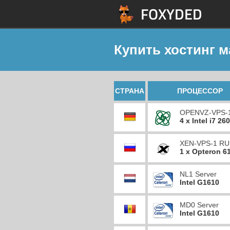
Купить хостинг 
СТРАНА
ПРОЦЕССОР
OPENVZ-VPS-
4 x Intel i7 26
XEN-VPS-1 RU
1 x Opteron 6
NL1 Server
Intel G1610
MD0 Server
Intel G1610