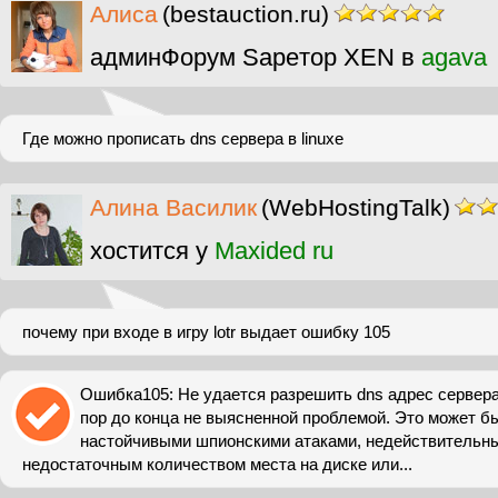
Алиса
(bestauction.ru)
админФорум Sapeтор XEN в
agava
Где можно прописать dns сервера в linuxe
Алина Василик
(WebHostingTalk)
хостится у
Maxided ru
почему при входе в игру lotr выдает ошибку 105
Ошибка105: Не удается разрешить dns адрес сервера
пор до конца не выясненной проблемой. Это может б
настойчивыми шпионскими атаками, недействительн
недостаточным количеством места на диске или...