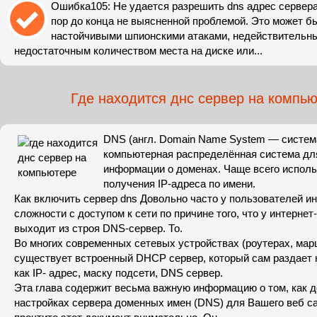
Ошибка105: Не удается разрешить dns адрес сервера
пор до конца не выясненной проблемой. Это может б
настойчивыми шпионскими атаками, недействительн
недостаточным количеством места на диске или...
Где находится днс сервер на компь
DNS (англ. Domain Name System — систем
компьютерная распределённая система дл
информации о доменах. Чаще всего исполь
получения IP-адреса по имени.
Как включить сервер dns Довольно часто у пользователей и
сложности с доступом к сети по причине того, что у интерне
выходит из строя DNS-сервер. То.
Во многих современных сетевых устройствах (роутерах, мар
существует встроенный DHCP сервер, который сам раздает н
как IP- адрес, маску подсети, DNS сервер.
Эта глава содержит весьма важную информацию о том, как д
настройках сервера доменных имен (DNS) для Вашего веб са