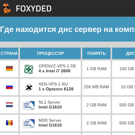
Где находится днс сервер на ком
СТРАНА
ПРОЦЕССОР
ПАМЯТЬ
ДИС
OPENVZ-VPS-1 DE
1 GB RAM
100 GB
4 x Intel i7 2600
XEN-VPS-1 RU
256 MB RAM
10 GB
1 x Opteron 6128
NL1 Server
2 GB RAM
500 GB
Intel G1610
MD0 Server
2 GB RAM
500 GB
Intel G1610