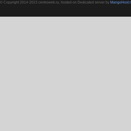
© Copyright 2014-2023 centroweb.ru, hosted on Dedicated server by
MangoHost.n